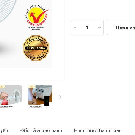
Còn hàng
–
+
Thêm và
uyển
Đổi trả & bảo hành
Hình thức thanh toán