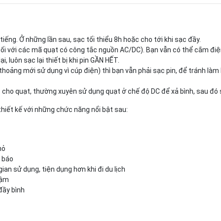
tiếng. Ở những lần sau, sạc tối thiểu 8h hoặc cho tới khi sạc đầy.
i với các mã quạt có công tắc nguồn AC/DC). Bạn vẫn có thể cắm điệ
i, luôn sạc lại thiết bị khi pin GẦN HẾT.
 thoảng mới sử dụng vì cúp điện) thì bạn vẫn phải sạc pin, để tránh làm 
cho quạt, thường xuyên sử dụng quạt ở chế độ DC để xả bình, sau đó sạ
iết kế với những chức năng nổi bật sau:
hỏ
n báo
ian sử dụng, tiện dụng hơn khi đi du lịch
hậm
 đầy bình