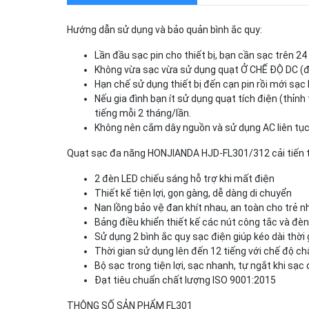
Hướng dẫn sử dụng và bảo quản bình ắc quy:
Lần đầu sạc pin cho thiết bị, bạn cần sạc trên 24 
Không vừa sạc vừa sử dụng quạt Ở CHẾ ĐỘ DC (đố
Hạn chế sử dụng thiết bị đến cạn pin rồi mới sạc lạ
Nếu gia đình bạn ít sử dụng quạt tích điện (thỉnh
tiếng mỗi 2 tháng/lần.
Không nên cắm dây nguồn và sử dụng AC liên tục 
Quạt sạc đa năng HONJIANDA HJD-FL301/312 cải tiến th
2 đèn LED chiếu sáng hỗ trợ khi mất điện
Thiết kế tiện lợi, gọn gàng, dễ dàng di chuyển
Nan lồng bảo vệ đan khít nhau, an toàn cho trẻ n
Bảng điều khiển thiết kế các nút công tắc và đè
Sử dụng 2 bình ắc quy sạc điện giúp kéo dài thời g
Thời gian sử dụng lên đến 12 tiếng với chế độ c
Bộ sạc trong tiện lợi, sạc nhanh, tự ngắt khi sạc
Đạt tiêu chuẩn chất lượng ISO 9001:2015
THÔNG SỐ SẢN PHẨM FL301