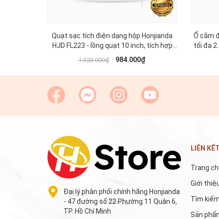
Quạt sạc tích điện dạng hộp Honjianda
Ổ cắm đ
HJD FL223 - lồng quạt 10 inch, tích hợp
tối đa 2
cổng sạc USB 5V, có đèn LED hỗ trợ cúp
3m,
984.000₫
1.323.000₫
điện
LIÊN KẾ
Trang ch
Giới thiệ
Đại lý phân phối chính hãng Honjianda
Tìm kiế
- 47 đường số 22 Phường 11 Quận 6,
TP. Hồ Chí Minh
Sản phẩ