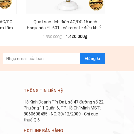
 AC/DC
Quạt sạc tích điện AC/DC 16 inch
Quạt sạc
kèm tấm
Honjianda FL-601 - có remote điều khiển,
FL32
đèn LED hỗ trợ cúp điện
smar
1.420.000₫
1.930.000₫
Đăng kí
THÔNG TIN LIÊN HỆ
Hộ Kinh Doanh Tín Đạt, số 47 đường số 22
Phường 11 Quận 6, TP. Hồ Chí Minh MST:
8060608485 - NC: 30/12/2009 - Chi cục
thuế Q.6
HOTLINE BÁN HÀNG