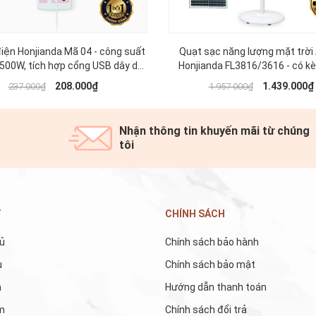
iện Honjianda Mã 04 - công suất
Quạt sạc năng lượng mặt trời
.500W, tích hợp cổng USB dây dài
Honjianda FL3816/3616 - có 
 chất liệu ABS chịu nhiệt tốt
năng lượng mặt trời
208.000₫
1.439.000₫
237.000₫
1.957.000₫
Nhận thông tin khuyến mãi từ chúng
tôi
T
CHÍNH SÁCH
ủ
Chính sách bảo hành
u
Chính sách bảo mật
m
Hướng dẫn thanh toán
m
Chính sách đổi trả