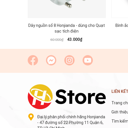
Dây nguồn số 8 Honjianda - dùng cho Quạt
Bình ắ
sạc tích điện
43.000₫
60.000₫
LIÊN KẾ
Trang ch
Giới thiệ
Đại lý phân phối chính hãng Honjianda
Tìm kiế
- 47 đường số 22 Phường 11 Quận 6,