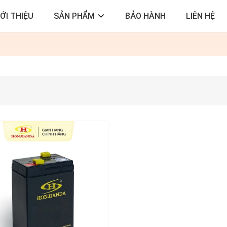
IỚI THIỆU
SẢN PHẨM
BẢO HÀNH
LIÊN HỆ