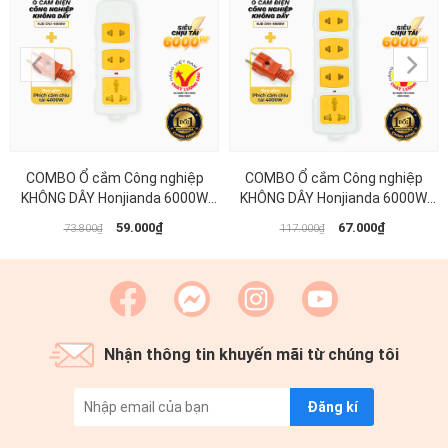
COMBO Ổ cắm Công nghiệp
COMBO Ổ cắm Công nghiệp
KHÔNG DÂY Honjianda 6000W
KHÔNG DÂY Honjianda 6000W
LOẠI 3 LỖ + phích cắm 4000W
LOẠI 4 LỖ + phích cắm 4000W
59.000₫
67.000₫
73.800₫
117.000₫
Nhận thông tin khuyến mãi từ chúng tôi
Đăng kí